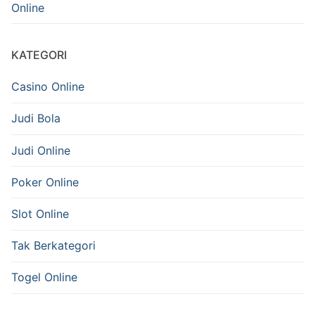
Online
KATEGORI
Casino Online
Judi Bola
Judi Online
Poker Online
Slot Online
Tak Berkategori
Togel Online