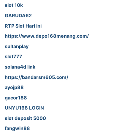
slot 10k
GARUDA62
RTP Slot Hari ini
https://www.depo168menang.com/
sultanplay
slot777
solana4d link
https://bandarsm605.com/
ayojp88
gacor188
UNYU168 LOGIN
slot deposit 5000
fangwin88