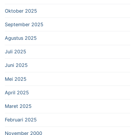
Oktober 2025
September 2025
Agustus 2025
Juli 2025
Juni 2025
Mei 2025
April 2025
Maret 2025
Februari 2025
November 2000