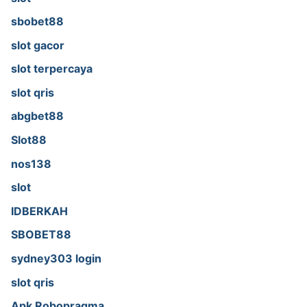
sbobet88
slot gacor
slot terpercaya
slot qris
abgbet88
Slot88
nos138
slot
IDBERKAH
SBOBET88
sydney303 login
slot qris
Apk Robopragma