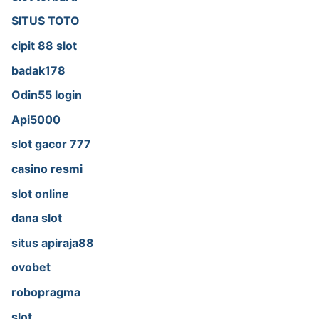
SITUS TOTO
cipit 88 slot
badak178
Odin55 login
Api5000
slot gacor 777
casino resmi
slot online
dana slot
situs apiraja88
ovobet
robopragma
slot