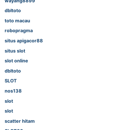
wayang8899
dbltoto
toto macau
robopragma
situs apigacor88
situs slot
slot online
dbltoto
SLOT
nos138
slot
slot
scatter hitam