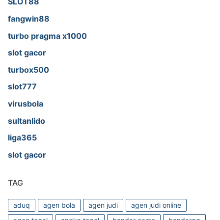
SLOT88
fangwin88
turbo pragma x1000
slot gacor
turbox500
slot777
virusbola
sultanlido
liga365
slot gacor
TAG
aduq
agen bola
agen judi
agen judi online