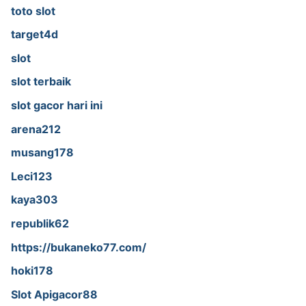
toto slot
target4d
slot
slot terbaik
slot gacor hari ini
arena212
musang178
Leci123
kaya303
republik62
https://bukaneko77.com/
hoki178
Slot Apigacor88