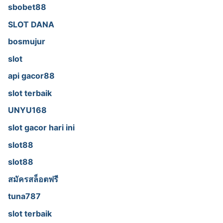
sbobet88
SLOT DANA
bosmujur
slot
api gacor88
slot terbaik
UNYU168
slot gacor hari ini
slot88
slot88
สมัครสล็อตฟรี
tuna787
slot terbaik