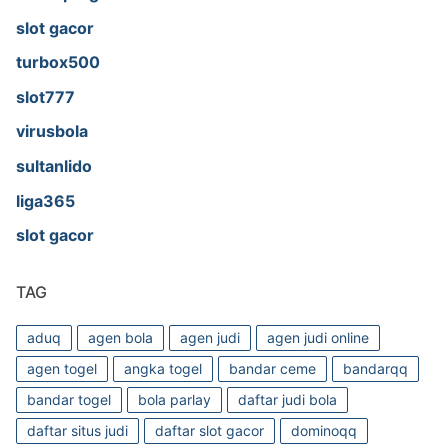
slot gacor
turbox500
slot777
virusbola
sultanlido
liga365
slot gacor
TAG
aduq
agen bola
agen judi
agen judi online
agen togel
angka togel
bandar ceme
bandarqq
bandar togel
bola parlay
daftar judi bola
daftar situs judi
daftar slot gacor
dominoqq