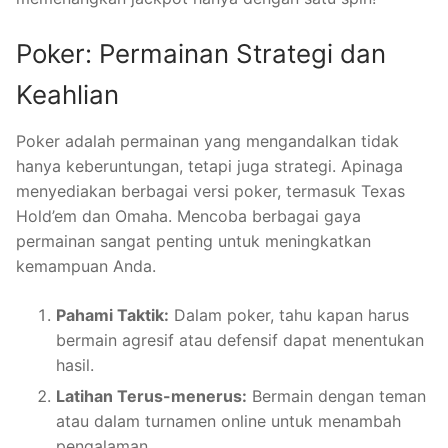
Poker: Permainan Strategi dan
Keahlian
Poker adalah permainan yang mengandalkan tidak
hanya keberuntungan, tetapi juga strategi. Apinaga
menyediakan berbagai versi poker, termasuk Texas
Hold’em dan Omaha. Mencoba berbagai gaya
permainan sangat penting untuk meningkatkan
kemampuan Anda.
Pahami Taktik:
Dalam poker, tahu kapan harus
bermain agresif atau defensif dapat menentukan
hasil.
Latihan Terus-menerus:
Bermain dengan teman
atau dalam turnamen online untuk menambah
pengalaman.