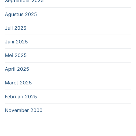
September 2025
Agustus 2025
Juli 2025
Juni 2025
Mei 2025
April 2025
Maret 2025
Februari 2025
November 2000