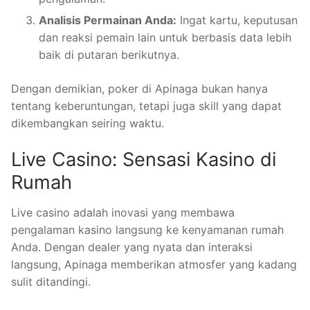
Analisis Permainan Anda:
Ingat kartu, keputusan
dan reaksi pemain lain untuk berbasis data lebih
baik di putaran berikutnya.
Dengan demikian, poker di Apinaga bukan hanya
tentang keberuntungan, tetapi juga skill yang dapat
dikembangkan seiring waktu.
Live Casino: Sensasi Kasino di
Rumah
Live casino adalah inovasi yang membawa
pengalaman kasino langsung ke kenyamanan rumah
Anda. Dengan dealer yang nyata dan interaksi
langsung, Apinaga memberikan atmosfer yang kadang
sulit ditandingi.