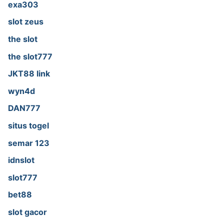
exa303
slot zeus
the slot
the slot777
JKT88 link
wyn4d
DAN777
situs togel
semar 123
idnslot
slot777
bet88
slot gacor