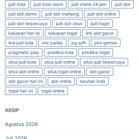
judi bola
judi bola resmi
judi online 24 jam
judi slot
judi slot demo
judi slot mahjong
judi slot online
judi slot terpercaya
judi slot zeus
judi togel
keluaran hari ini
keluaran togel
link slot gacor
live judi bola
mix parlay
pg soft
pkv games
pragmatic play
prediksi bola
prediksi togel
situs judi bola
situs judi online
situs judi terpercaya
situs slot online
situs togel online
slot gacor
slot gacor hari ini
slot online
taruhan bola
togel hari ini
togel online
ARSIP
Agustus 2026
Juli 2026