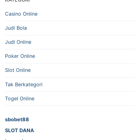
Casino Online
Judi Bola
Judi Online
Poker Online
Slot Online
Tak Berkategori
Togel Online
sbobet88
SLOT DANA