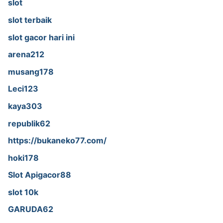
slot
slot terbaik
slot gacor hari ini
arena212
musang178
Leci123
kaya303
republik62
https://bukaneko77.com/
hoki178
Slot Apigacor88
slot 10k
GARUDA62