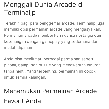
Menggali Dunia Arcade di
Terminaljp
Terakhir, bagi para penggemar arcade, Terminaljp juga
memiliki opsi permainan arcade yang mengasyikkan.
Permainan arcade memberikan nuansa nostalgia dan
kesenangan dengan gameplay yang sederhana dan
mudah dipahami.
Anda bisa menikmati berbagai permainan seperti
pinball, balap, dan puzzle yang menawarkan hiburan
tanpa henti. Yang terpenting, permainan ini cocok
untuk semua kalangan.
Menemukan Permainan Arcade
Favorit Anda