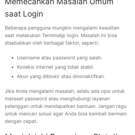
Memecahkan Masalah Umum
saat Login
Beberapa pengguna mungkin mengalami kesulitan
saat melakukan Terminaljp login. Masalah ini bisa
disebabkan oleh berbagai faktor, seperti:
Username atau password yang salah.
Koneksi internet yang tidak stabil.
Akun yang diblokir atau dinonaktifkan.
Jika Anda mengalami masalah, selalu ada opsi untuk
mereset password atau menghubungi layanan
pelanggan untuk mendapatkan bantuan. Jangan ragu
untuk mencari solusi agar Anda bisa kembali bermain
dengan cepat.