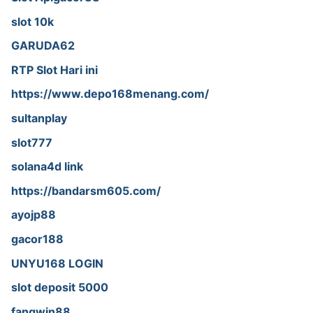
slot 10k
GARUDA62
RTP Slot Hari ini
https://www.depo168menang.com/
sultanplay
slot777
solana4d link
https://bandarsm605.com/
ayojp88
gacor188
UNYU168 LOGIN
slot deposit 5000
fangwin88