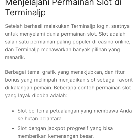
Menjelajahi Permainan Slot di
Terminaljp
Setelah berhasil melakukan Terminaljp login, saatnya
untuk menyelami dunia permainan slot. Slot adalah
salah satu permainan paling populer di casino online,
dan Terminaljp menawarkan banyak pilihan yang
menarik.
Berbagai tema, grafik yang menakjubkan, dan fitur
bonus yang melimpah menjadikan slot sebagai favorit
di kalangan pemain. Beberapa contoh permainan slot
yang layak dicoba adalah:
Slot bertema petualangan yang membawa Anda
ke hutan belantara.
Slot dengan jackpot progresif yang bisa
memberikan kemenangan besar.