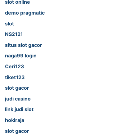
slot online
demo pragmatic
slot
NS2121
situs slot gacor
naga99 login
Ceri123
tiket123
slot gacor
judi casino
link judi slot
hokiraja
slot gacor