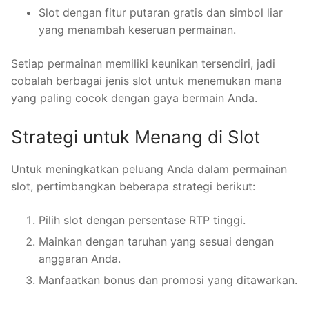
Slot dengan fitur putaran gratis dan simbol liar
yang menambah keseruan permainan.
Setiap permainan memiliki keunikan tersendiri, jadi
cobalah berbagai jenis slot untuk menemukan mana
yang paling cocok dengan gaya bermain Anda.
Strategi untuk Menang di Slot
Untuk meningkatkan peluang Anda dalam permainan
slot, pertimbangkan beberapa strategi berikut:
Pilih slot dengan persentase RTP tinggi.
Mainkan dengan taruhan yang sesuai dengan
anggaran Anda.
Manfaatkan bonus dan promosi yang ditawarkan.