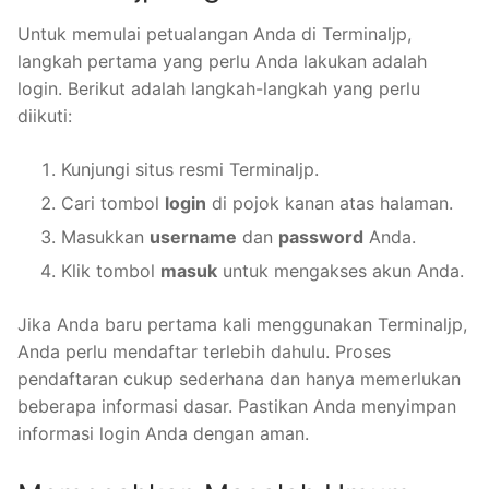
Untuk memulai petualangan Anda di Terminaljp,
langkah pertama yang perlu Anda lakukan adalah
login. Berikut adalah langkah-langkah yang perlu
diikuti:
Kunjungi situs resmi Terminaljp.
Cari tombol
login
di pojok kanan atas halaman.
Masukkan
username
dan
password
Anda.
Klik tombol
masuk
untuk mengakses akun Anda.
Jika Anda baru pertama kali menggunakan Terminaljp,
Anda perlu mendaftar terlebih dahulu. Proses
pendaftaran cukup sederhana dan hanya memerlukan
beberapa informasi dasar. Pastikan Anda menyimpan
informasi login Anda dengan aman.