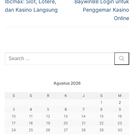
Ibcmax: Slot, Lotere,
Baywin88 Login untuk
dan Kasino Langsung
Penggemar Kasino
Online
Cari:
Agustus 2026
S
S
R
K
J
S
M
1
2
3
4
5
6
7
8
9
10
11
12
13
14
15
16
17
18
19
20
21
22
23
24
25
26
27
28
29
30