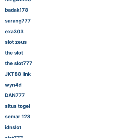
badak178
sarang777
exa303
slot zeus
the slot
the slot777
JKT88 link
wyn4d
DAN777
situs togel
semar 123
idnslot
slot777